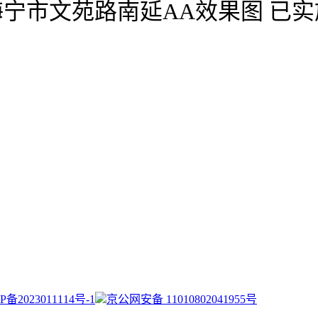
海宁市文苑路南延AA效果图 已实
P备2023011114号-1
京公网安备 11010802041955号